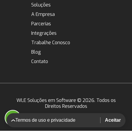
Soluções
Solutio
A Empresa
Açougue
SimpleGO
Institucional
Parcerias
Alimentos e Bebidas
Gestão Total
Onde estamos
Parceiros
Integrações
Assistências Técnicas
Certificado
Revendas
Trabalhe Conosco
Bares e Restaurantes
Contadores
Blog
Basic
Contato
Business
Distribuidora
Enterprise
E-commerce
WLE Soluções em Software © 2026. Todos os
Direitos Reservados
Food
Desenvolvido por
Hortifruti
Termos de uso e privacidade
Aceitar
Indústrias